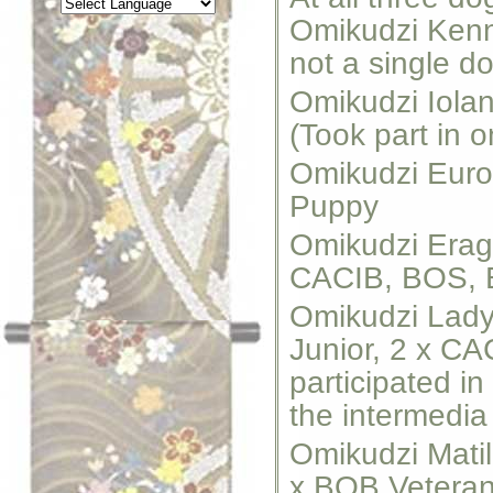
Omikudzi Kenne
not a single do
Omikudzi Iolan
(Took part in 
Omikudzi Euro
Puppy
Omikudzi Erag
CACIB, BOS,
Omikudzi Lady
Junior, 2 x C
participated in 
the intermedia
Omikudzi Mati
x BOB Vetera