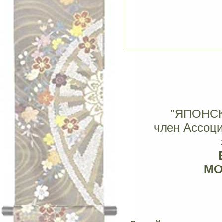
"ЯПОНС
член Ассоц
МОС