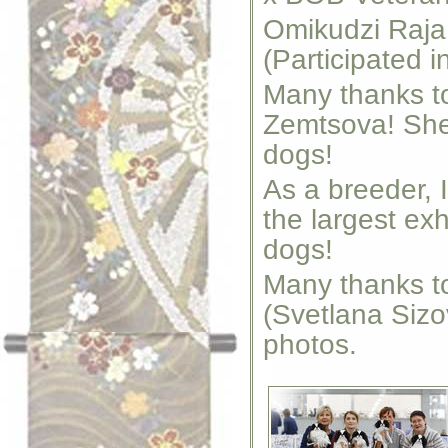
Omikudzi Raja
(Participated 
Many thanks to
Zemtsova! She
dogs!
As a breeder, 
the largest exh
dogs!
Many thanks t
(Svetlana Sizo
photos.