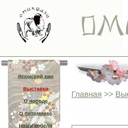
Японский хин
Выставки
Главная
>>
Вы
О породе
О питомнике
Наши кобели