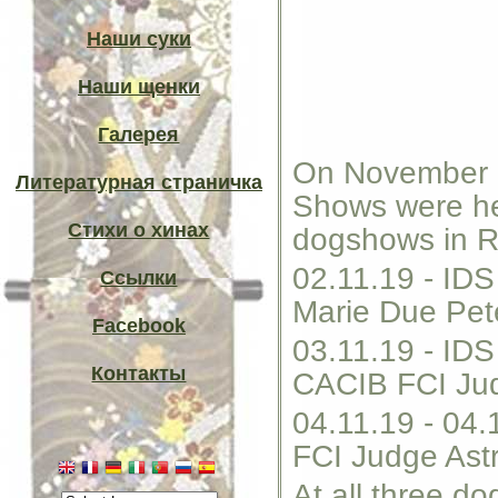
Наши суки
Наши щенки
Галерея
On November 02
Литературная страничка
Shows were he
Стихи о хинах
dogshows in R
02.11.19 - ID
Ссылки
Marie Due Pet
Facebook
03.11.19 - I
Контакты
CACIB FCI Ju
04.11.19 - 04
FCI Judge Astr
At all three d