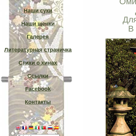
Оми
Наши суки
Дл
Наши щенки
В
Галерея
Литературная страничка
Стихи о хинах
Ссылки
Facebook
Контакты