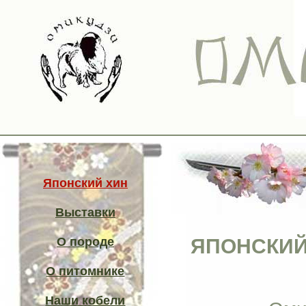
Японский хин
Выставки
ЯПОНСКИЙ 
О породе
О питомнике
Наши кобели