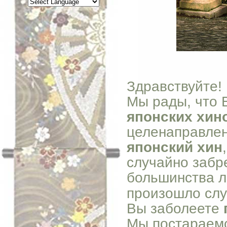
Здравствуйте!
Мы рады, что 
японских хин
целенаправле
японский хин
случайно забре
большинства л
произошло случ
Вы заболеете
Мы постараемс