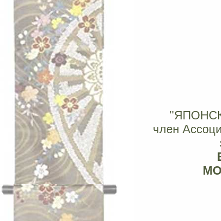
"ЯПОНС
член Ассоц
МОС