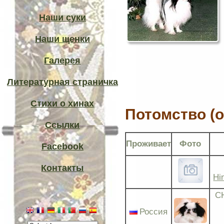
Наши суки
Наши щенки
Галерея
Литературная страничка
Стихи о хинах
Потомство (of
Ссылки
Проживает
Фото
Facebook
Контакты
Hi
C
Россия