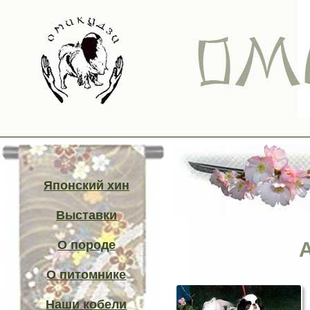
Японский хин
Выставки
A
О породе
О питомнике
Наши кобели